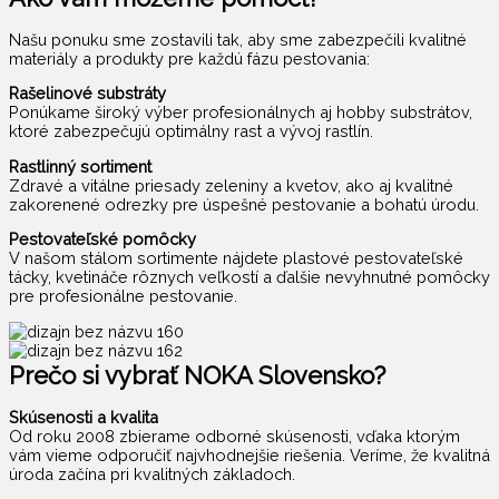
Našu ponuku sme zostavili tak, aby sme zabezpečili kvalitné
materiály a produkty pre každú fázu pestovania:
Rašelinové substráty
Ponúkame široký výber profesionálnych aj hobby substrátov,
ktoré zabezpečujú optimálny rast a vývoj rastlín.
Rastlinný sortiment
Zdravé a vitálne priesady zeleniny a kvetov, ako aj kvalitné
zakorenené odrezky pre úspešné pestovanie a bohatú úrodu.
Pestovateľské pomôcky
V našom stálom sortimente nájdete plastové pestovateľské
tácky, kvetináče rôznych veľkostí a ďalšie nevyhnutné pomôcky
pre profesionálne pestovanie.
Prečo si vybrať NOKA Slovensko?
Skúsenosti a kvalita
Od roku 2008 zbierame odborné skúsenosti, vďaka ktorým
vám vieme odporučiť najvhodnejšie riešenia. Veríme, že kvalitná
úroda začína pri kvalitných základoch.