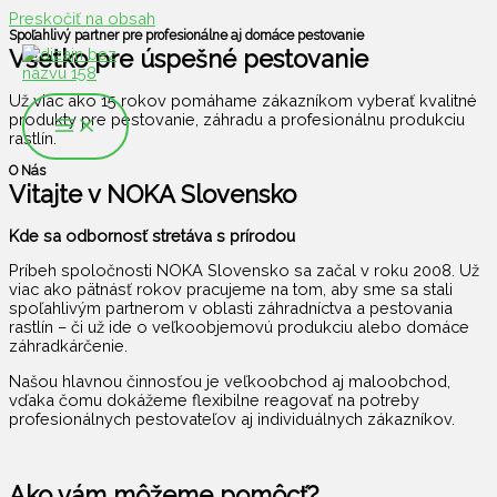
Preskočiť na obsah
Spoľahlivý partner pre profesionálne aj domáce pestovanie
Všetko pre úspešné pestovanie
Už viac ako 15 rokov pomáhame zákazníkom vyberať kvalitné
produkty pre pestovanie, záhradu a profesionálnu produkciu
rastlín.
O Nás
Vitajte v NOKA Slovensko ​
Kde sa odbornosť stretáva s prírodou
Príbeh spoločnosti NOKA Slovensko sa začal v roku 2008. Už
viac ako pätnásť rokov pracujeme na tom, aby sme sa stali
spoľahlivým partnerom v oblasti záhradníctva a pestovania
rastlín – či už ide o veľkoobjemovú produkciu alebo domáce
záhradkárčenie.
Našou hlavnou činnosťou je veľkoobchod aj maloobchod,
vďaka čomu dokážeme flexibilne reagovať na potreby
profesionálnych pestovateľov aj individuálnych zákazníkov.
Ako vám môžeme pomôcť?