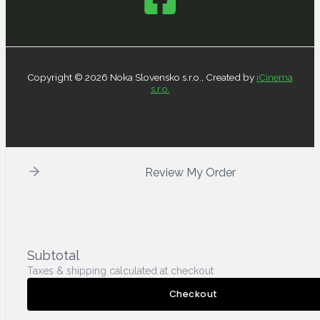
Copyright © 2026 Noka Slovensko s.r.o., Created by
iCinema
s.r.o.
Review My Order
Subtotal
Taxes & shipping calculated at checkout
Checkout